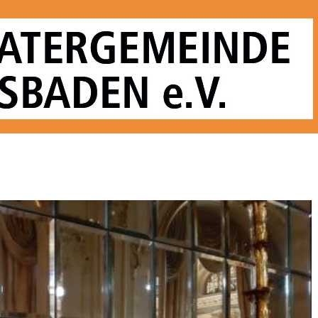
nde Wiesbaden e. V