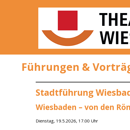
Skip
to
content
Theatergemei
Führungen & Vorträ
Stadtführung Wiesba
Wiesbaden – von den Rö
Dienstag, 19.5.2026, 17.00 Uhr