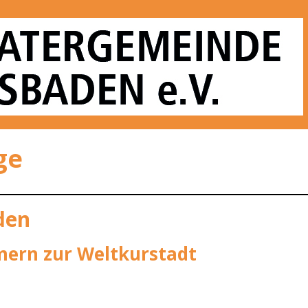
nde Wiesbaden e. V
ge
den
mern zur Weltkurstadt