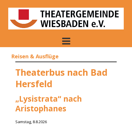
Skip
to
content
Theatergemeinde
Wiesbaden e. V.
Reisen & Ausflüge
Theaterbus nach Bad
Hersfeld
„Lysistrata“ nach
Aristophanes
Samstag, 8.8.2026